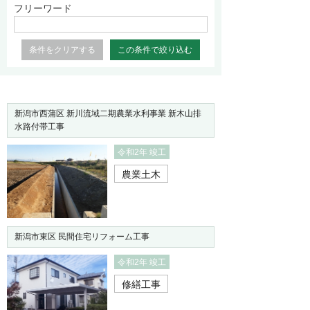
フリーワード
条件をクリアする
新潟市西蒲区 新川流域二期農業水利事業 新木山排
水路付帯工事
令和2年 竣工
農業土木
新潟市東区 民間住宅リフォーム工事
令和2年 竣工
修繕工事