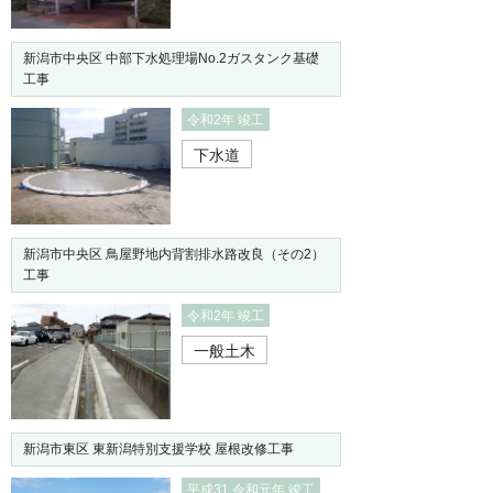
新潟市中央区 中部下水処理場No.2ガスタンク基礎
工事
令和2年 竣工
下水道
新潟市中央区 鳥屋野地内背割排水路改良（その2）
工事
令和2年 竣工
一般土木
新潟市東区 東新潟特別支援学校 屋根改修工事
平成31 令和元年 竣工